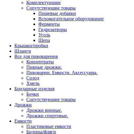
Комплектующие
Сопутствующие товары
Пищевые добавки
Вспомогательное оборудование
Ферменты
Гидрозатворы
Уголь
Щепа
Крышки/пробки
Шланги
Все для пивоварения
Концентраты
Пивные дрожжи.
Пивоварни. Емкости. Аксессуары.
Солод
Хмель
Бондарные изделия
Бочки
Сопутствующие товары
Дрожжи
Дрожжи винные.
Дрожжи спиртовые.
Емкости
Пластиковые емкости
Бидоны/фляги