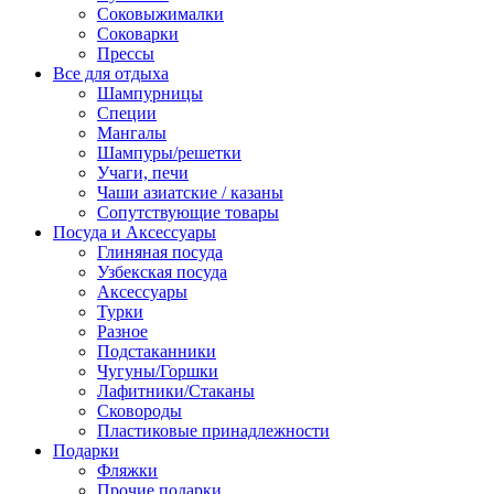
Соковыжималки
Соковарки
Прессы
Все для отдыха
Шампурницы
Специи
Мангалы
Шампуры/решетки
Учаги, печи
Чаши азиатские / казаны
Сопутствующие товары
Посуда и Аксессуары
Глиняная посуда
Узбекская посуда
Аксессуары
Турки
Разное
Подстаканники
Чугуны/Горшки
Лафитники/Стаканы
Сковороды
Пластиковые принадлежности
Подарки
Фляжки
Прочие подарки