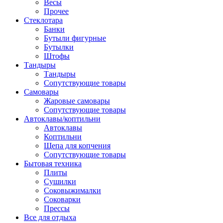
Весы
Прочее
Стеклотара
Банки
Бутыли фигурные
Бутылки
Штофы
Тандыры
Тандыры
Сопутствующие товары
Самовары
Жаровые самовары
Сопутствующие товары
Автоклавы/коптильни
Автоклавы
Коптильни
Щепа для копчения
Сопутствующие товары
Бытовая техника
Плиты
Сушилки
Соковыжималки
Соковарки
Прессы
Все для отдыха