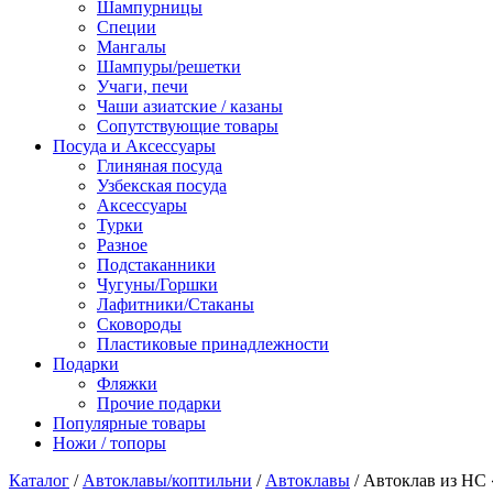
Шампурницы
Специи
Мангалы
Шампуры/решетки
Учаги, печи
Чаши азиатские / казаны
Сопутствующие товары
Посуда и Аксессуары
Глиняная посуда
Узбекская посуда
Аксессуары
Турки
Разное
Подстаканники
Чугуны/Горшки
Лафитники/Стаканы
Сковороды
Пластиковые принадлежности
Подарки
Фляжки
Прочие подарки
Популярные товары
Ножи / топоры
Каталог
/
Автоклавы/коптильни
/
Автоклавы
/ Автоклав из НС