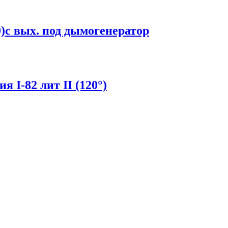
)с вых. под дымогенератор
 I-82 лит II (120°)