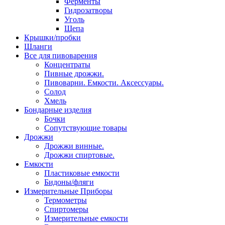
Ферменты
Гидрозатворы
Уголь
Щепа
Крышки/пробки
Шланги
Все для пивоварения
Концентраты
Пивные дрожжи.
Пивоварни. Емкости. Аксессуары.
Солод
Хмель
Бондарные изделия
Бочки
Сопутствующие товары
Дрожжи
Дрожжи винные.
Дрожжи спиртовые.
Емкости
Пластиковые емкости
Бидоны/фляги
Измерительные Приборы
Термометры
Спиртомеры
Измерительные емкости