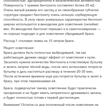
способностью, адсорбционной и каталитической активностью.
Поверхность 1 грамма бентонита составляет более 25 м2.
Очень малый размер его частиц и их своеобразная губчатая
структура придают бентониту очень сильную сорбирующую
способность. В силу своих уникальных характеристик бентонит
широко используется в виноделии для осветления (оклейки)
вин. Из виноделия бентонит перешел и в самогоноварение —
он хорошо подходит и для осветления сбродившей браги.
Расход:1 столовая ложка на 10 литров браги.
Рецепт осветления:
Брага должна быть полностью выбродившей, так как
работающие дрожжи сведут эффект от осветления к нулю.
Засыпать нужное количество бентонита в пластиковую бутылку
и залить литром тёплой воды, после чего интенсивно потрясти
бутылку и дать настояться раствору в течении 20-30 мин.
После истечения времени ещё раз потрясти бутылку и залит в
брагу, при этом перемешивая её.
Брага, подвергнутая такому осветлению будет практически
прозрачная и не будет иметь неприятного дрожжевого запаха,
и будет полностью готова к первой дистилляции.
Внимание! Остаток со дна полученный после осветления не