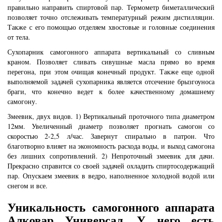
правильно направить спиртовой пар. Термометр биметаллический
позволяет точно отслеживать температурный режим дистилляции.
Также с его помощью отделяем хвостовые и головные соединения
от тела.
Сухопарник самогонного аппарата вертикальный со сливным
краном. Позволяет сливать сивушные масла прямо во время
перегона, при этом очищая конечный продукт. Также еще одной
выполняемой задачей сухопарника является отсечение брызгоуноса
браги, что конечно ведет к более качественному домашнему
самогону.
Змеевик, двух видов. 1) Вертикальный проточного типа диаметром
12мм. Увеличенный диаметр позволяет прогнать самогон со
скоростью 2-2,5 л/час. Завернут спирально в патрон. Что
благотворно влияет на экономность расхода воды, и выход самогона
без лишних сопротивлений. 2) Непроточный змеевик для дачи.
Прекрасно справится со своей задачей охладить спиртосодержащий
пар. Опускаем змеевик в ведро, наполненное холодной водой или
снегом и все.
Уникальность самогонного аппарата
Алковар Универсал. У него есть