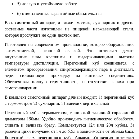
5) долгую и устойчивую работу.
6) ответственные гарантийные обязательства
Весь самогонный аппарат, а также змеевик, сухопарник и другие
составные части изготовлен из пищевой нержавеющей стали,
которая прослужит не один десяток лет.
Изготовлен на современном производстве, которое оборудованное
автоматической, аргоновой сваркой. Что позволяет делать
внутренние швы крепкими и выдерживающими высокие
температуры дистилляции. Перегонный куб соединяется, с
элементом преобразования, спиртосодержащего пара в дистиллят,
через силиконовую прокладку на винтовых соединениях.
Обеспечивая полную герметичность, и отсутствия запаха при
самогоноварении.
В комплект самогонный аппарат дачный входит: 1) перегонный куб
с термометром 2) сухопарник 3) змеевик вертикальный
Перегонный куб с термометром, с широкой заливной горловиной
диаметром 150мм. Удобно производить гигиеническую обработку,
сливать и заливать брагу. Комплектуется 12л или 20л кубом. За
рабочий цикл получаем от 3л до 5,5л в зависимости от объема бака.
Конусный верх перегонного куба Алковар Универсал позволяет