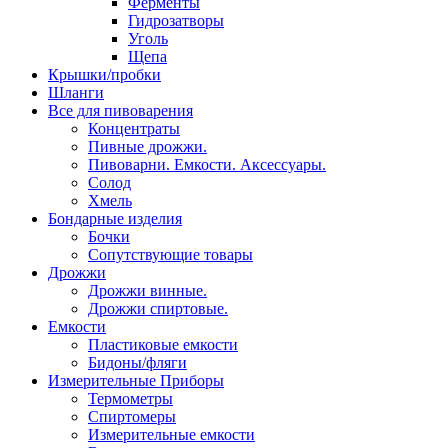
Ферменты
Гидрозатворы
Уголь
Щепа
Крышки/пробки
Шланги
Все для пивоварения
Концентраты
Пивные дрожжи.
Пивоварни. Емкости. Аксессуары.
Солод
Хмель
Бондарные изделия
Бочки
Сопутствующие товары
Дрожжи
Дрожжи винные.
Дрожжи спиртовые.
Емкости
Пластиковые емкости
Бидоны/фляги
Измерительные Приборы
Термометры
Спиртомеры
Измерительные емкости