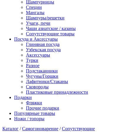
Шампурницы
Специи
Мангалы
Шампуры/решетки
Учаги, печи
Чаши азиатские / казаны
Сопутствующие товары
Посуда и Аксессуары
Глиняная посуда
Узбекская посуда
Аксессуары
Турки
Разное
Подстаканники
Чугуны/Горшки
Лафитники/Стаканы
Сковороды
Пластиковые принадлежности
Подарки
Фляжки
Прочие подарки
Популярные товары
Ножи / топоры
Каталог
/
Самогоноварение
/
Сопутствующие