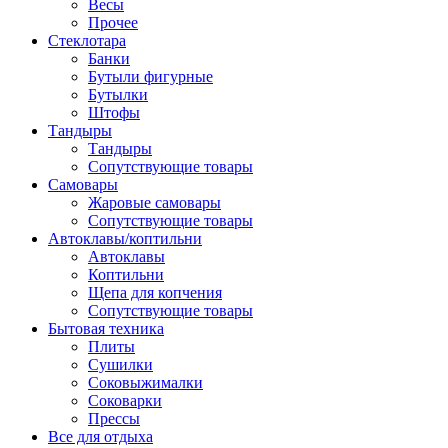
Весы
Прочее
Стеклотара
Банки
Бутыли фигурные
Бутылки
Штофы
Тандыры
Тандыры
Сопутствующие товары
Самовары
Жаровые самовары
Сопутствующие товары
Автоклавы/коптильни
Автоклавы
Коптильни
Щепа для копчения
Сопутствующие товары
Бытовая техника
Плиты
Сушилки
Соковыжималки
Соковарки
Прессы
Все для отдыха