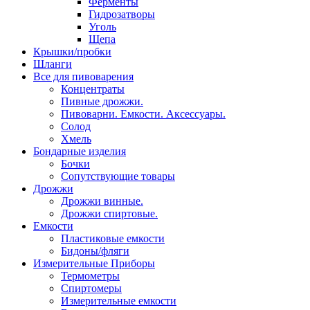
Ферменты
Гидрозатворы
Уголь
Щепа
Крышки/пробки
Шланги
Все для пивоварения
Концентраты
Пивные дрожжи.
Пивоварни. Емкости. Аксессуары.
Солод
Хмель
Бондарные изделия
Бочки
Сопутствующие товары
Дрожжи
Дрожжи винные.
Дрожжи спиртовые.
Емкости
Пластиковые емкости
Бидоны/фляги
Измерительные Приборы
Термометры
Спиртомеры
Измерительные емкости