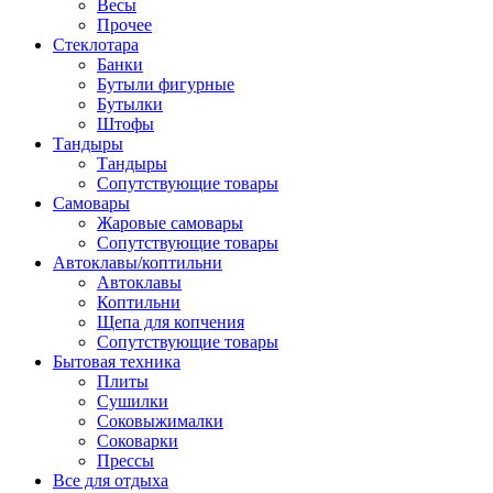
Весы
Прочее
Стеклотара
Банки
Бутыли фигурные
Бутылки
Штофы
Тандыры
Тандыры
Сопутствующие товары
Самовары
Жаровые самовары
Сопутствующие товары
Автоклавы/коптильни
Автоклавы
Коптильни
Щепа для копчения
Сопутствующие товары
Бытовая техника
Плиты
Сушилки
Соковыжималки
Соковарки
Прессы
Все для отдыха