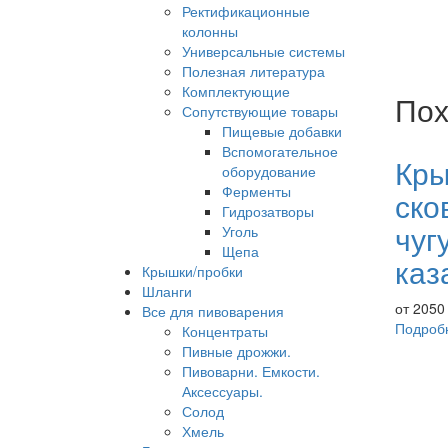
Ректификационные
колонны
Универсальные системы
Полезная литература
Комплектующие
Пох
Сопутствующие товары
Пищевые добавки
Вспомогательное
Кр
оборудование
Ферменты
ско
Гидрозатворы
чуг
Уголь
Щепа
каз
Крышки/пробки
Шланги
от
205
Все для пивоварения
Подроб
Концентраты
Пивные дрожжи.
Пивоварни. Емкости.
Аксессуары.
Солод
Хмель