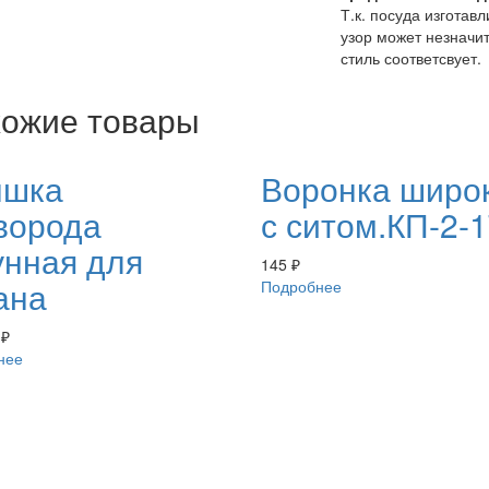
Т.к. посуда изготав
узор может незначит
стиль соответсвует.
ожие товары
ышка
Воронка широ
ворода
с ситом.КП-2-
унная для
145
₽
ана
Подробнее
0
₽
нее