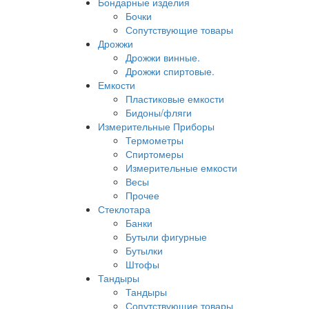
Бондарные изделия
Бочки
Сопутствующие товары
Дрожжи
Дрожжи винные.
Дрожжи спиртовые.
Емкости
Пластиковые емкости
Бидоны/фляги
Измерительные Приборы
Термометры
Спиртомеры
Измерительные емкости
Весы
Прочее
Стеклотара
Банки
Бутыли фигурные
Бутылки
Штофы
Тандыры
Тандыры
Сопутствующие товары