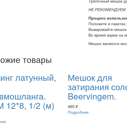
Тряпочный мешок дл
НЕ РЕКОМЕНДУЕМ К
Процесс использо
Положите в пакетик 
Вываривайте мешок 
Во время варки на 
Мешок является мн
ожие товары
инг латунный,
Мешок для
затирания сол
вмошланга.
Beervingem.
 12*8, 1/2 (м)
480
₽
Подробнее
нее