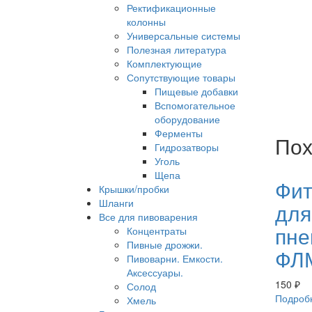
Ректификационные
колонны
Универсальные системы
Полезная литература
Комплектующие
Сопутствующие товары
Пищевые добавки
Вспомогательное
оборудование
Ферменты
Пох
Гидрозатворы
Уголь
Щепа
Фит
Крышки/пробки
Шланги
для
Все для пивоварения
пне
Концентраты
Пивные дрожжи.
ФЛМ
Пивоварни. Емкости.
Аксессуары.
150
₽
Солод
Подроб
Хмель