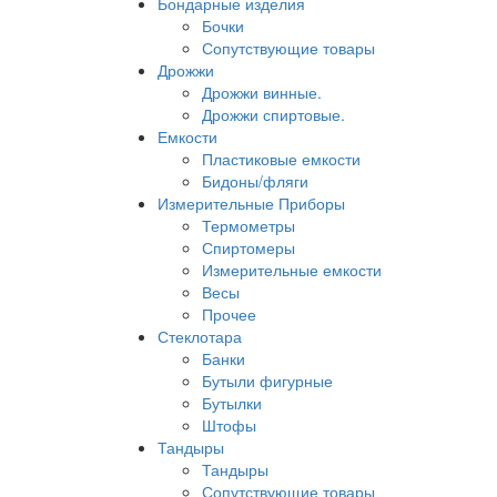
Бондарные изделия
Бочки
Сопутствующие товары
Дрожжи
Дрожжи винные.
Дрожжи спиртовые.
Емкости
Пластиковые емкости
Бидоны/фляги
Измерительные Приборы
Термометры
Спиртомеры
Измерительные емкости
Весы
Прочее
Стеклотара
Банки
Бутыли фигурные
Бутылки
Штофы
Тандыры
Тандыры
Сопутствующие товары