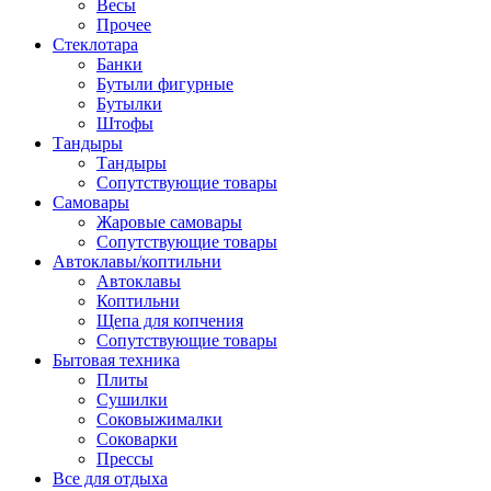
Весы
Прочее
Стеклотара
Банки
Бутыли фигурные
Бутылки
Штофы
Тандыры
Тандыры
Сопутствующие товары
Самовары
Жаровые самовары
Сопутствующие товары
Автоклавы/коптильни
Автоклавы
Коптильни
Щепа для копчения
Сопутствующие товары
Бытовая техника
Плиты
Сушилки
Соковыжималки
Соковарки
Прессы
Все для отдыха