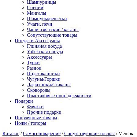
Шампурницы
Специи
Мангалы
Шампуры/решетки
Учаги, печи
Чаши азиатские / казаны
Сопутствующие товары
Посуда и Аксессуары
Глиняная посуда
Узбекская посуда
Аксессуары
Турки
Разное
Подстаканники
Чугуны/Горшки
Лафитники/Стаканы
Сковороды
Пластиковые принадлежности
Подарки
Фляжки
Прочие подарки
Популярные товары
Ножи / топоры
Каталог
/
Самогоноварение
/
Сопутствующие товары
/ Мешок