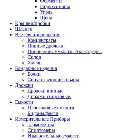
Ферменты
Гидрозатворы
Уголь
Щепа
Крышки/пробки
Шланги
Все для пивоварения
Концентраты
Пивные дрожжи.
Пивоварни. Емкости. Аксессуары.
Солод
Хмель
Бондарные изделия
Бочки
Сопутствующие товары
Дрожжи
Дрожжи винные.
Дрожжи спиртовые.
Емкости
Пластиковые емкости
Бидоны/фляги
Измерительные Приборы
Термометры
Спиртомеры
Измерительные емкости