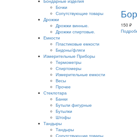
Бондарные изделия
Бочки
Бор
Сопутствующие товары
Дрожжи
150
₽
Дрожжи винные.
Подроб
Дрожжи спиртовые.
Емкости
Пластиковые емкости
Бидоны/фляги
Измерительные Приборы
Термометры
Спиртомеры
Измерительные емкости
Весы
Прочее
Стеклотара
Банки
Бутыли фигурные
Бутылки
Штофы
Тандыры
Тандыры
Сопутствующие товары