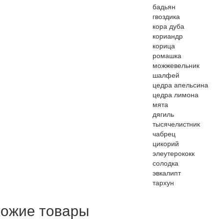
бадьян
гвоздика
кора дуба
кориандр
корица
ромашка
можжевельник
шалфей
цедра апельсина
цедра лимона
мята
дягиль
тысячелистник
чабрец
цикорий
элеутерококк
солодка
эвкалипт
тархун
ожие товары