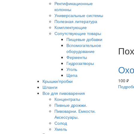
Ректификационные
колонны
Универсальные системы
Полезная литература
Комплектующие
Сопутствующие товары
Пищевые добавки
Вспомогательное
Пох
оборудование
Ферменты
Гидрозатворы
Охо
Уголь
Щепа
100
₽
Крышки/пробки
Подроб
Шланги
Все для пивоварения
Концентраты
Пивные дрожжи.
Пивоварни. Емкости.
Аксессуары.
Солод
Хмель