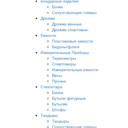
Бондарные изделия
Бочки
Сопутствующие товары
Дрожжи
Дрожжи винные.
Дрожжи спиртовые.
Емкости
Пластиковые емкости
Бидоны/фляги
Измерительные Приборы
Термометры
Спиртомеры
Измерительные емкости
Весы
Прочее
Стеклотара
Банки
Бутыли фигурные
Бутылки
Штофы
Тандыры
Тандыры
Сопутствующие товары