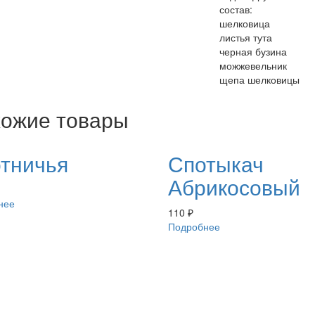
состав:
шелковица
листья тута
черная бузина
можжевельник
щепа шелковицы
ожие товары
тничья
Спотыкач
Абрикосовый
нее
110
₽
Подробнее