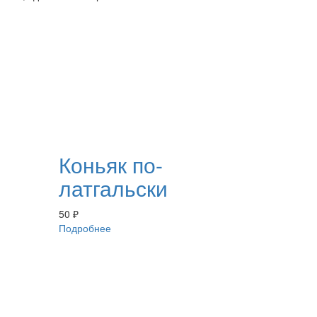
Коньяк по-
латгальски
50
₽
Подробнее