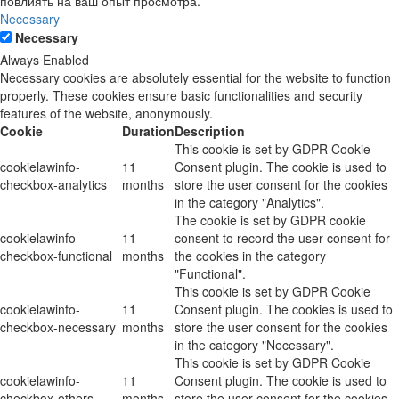
повлиять на ваш опыт просмотра.
Necessary
Necessary
Always Enabled
Necessary cookies are absolutely essential for the website to function
properly. These cookies ensure basic functionalities and security
features of the website, anonymously.
Cookie
Duration
Description
This cookie is set by GDPR Cookie
cookielawinfo-
11
Consent plugin. The cookie is used to
checkbox-analytics
months
store the user consent for the cookies
in the category "Analytics".
The cookie is set by GDPR cookie
cookielawinfo-
11
consent to record the user consent for
checkbox-functional
months
the cookies in the category
"Functional".
This cookie is set by GDPR Cookie
cookielawinfo-
11
Consent plugin. The cookies is used to
checkbox-necessary
months
store the user consent for the cookies
in the category "Necessary".
This cookie is set by GDPR Cookie
cookielawinfo-
11
Consent plugin. The cookie is used to
checkbox-others
months
store the user consent for the cookies