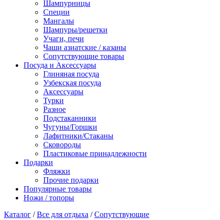
Шампурницы
Специи
Мангалы
Шампуры/решетки
Учаги, печи
Чаши азиатские / казаны
Сопутствующие товары
Посуда и Аксессуары
Глиняная посуда
Узбекская посуда
Аксессуары
Турки
Разное
Подстаканники
Чугуны/Горшки
Лафитники/Стаканы
Сковороды
Пластиковые принадлежности
Подарки
Фляжки
Прочие подарки
Популярные товары
Ножи / топоры
Каталог
/
Все для отдыха
/
Сопутствующие