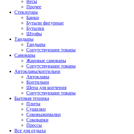
Весы
Прочее
Стеклотара
Банки
Бутыли фигурные
Бутылки
Штофы
Тандыры
Тандыры
Сопутствующие товары
Самовары
Жаровые самовары
Сопутствующие товары
Автоклавы/коптильни
Автоклавы
Коптильни
Щепа для копчения
Сопутствующие товары
Бытовая техника
Плиты
Сушилки
Соковыжималки
Соковарки
Прессы
Все для отдыха