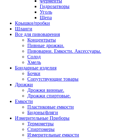
Ферменты
Гидрозатворы
Уголь
Щепа
Крышки/пробки
Шланги
Все для пивоварения
Концентраты
Пивные дрожжи.
Пивоварни. Емкости. Аксессуары.
Солод
Хмель
Бондарные изделия
Бочки
Сопутствующие товары
Дрожжи
Дрожжи винные.
Дрожжи спиртовые.
Емкости
Пластиковые емкости
Бидоны/фляги
Измерительные Приборы
Термометры
Спиртомеры
Измерительные емкости