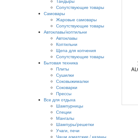
Тандыры
Сопутствующие товары
Самовары
Жаровые самовары
Сопутствующие товары
Автоклавы/коптильни
Автоклавы
Коптильни
Щепа для копчения
Сопутствующие товары
Бытовая техника
Плиты
AL
Сушилки
Соковыжималки
Соковарки
Прессы
Все для отдыха
Шампурницы
Специи
Мангалы
Шампуры/решетки
Учаги, печи
Чаши азиатские / казаны