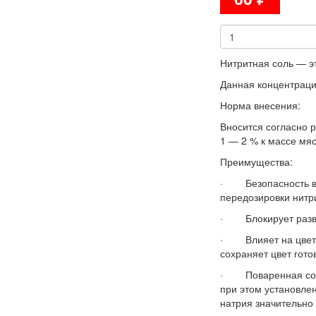
Нитритная соль — э
Данная концентраци
Норма внесения:
Вносится согласно 
1 — 2 % к массе мя
Преимущества:
· Безопасность в 
передозировки нитри
· Блокирует развит
· Влияет на цвет д
сохраняет цвет гото
· Поваренная соль
при этом установле
натрия значительно