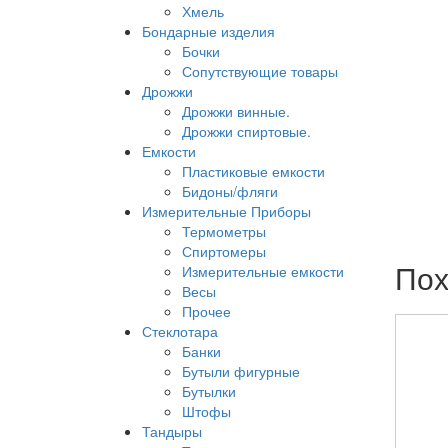
Хмель
Бондарные изделия
Бочки
Сопутствующие товары
Дрожжи
Дрожжи винные.
Дрожжи спиртовые.
Емкости
Пластиковые емкости
Бидоны/фляги
Измерительные Приборы
Термометры
Спиртомеры
Пох
Измерительные емкости
Весы
Прочее
Стеклотара
Банки
Бутыли фигурные
Бутылки
Штофы
Тандыры