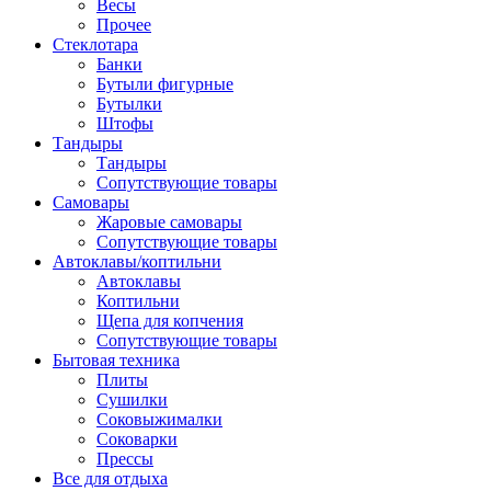
Весы
Прочее
Стеклотара
Банки
Бутыли фигурные
Бутылки
Штофы
Тандыры
Тандыры
Сопутствующие товары
Самовары
Жаровые самовары
Сопутствующие товары
Автоклавы/коптильни
Автоклавы
Коптильни
Щепа для копчения
Сопутствующие товары
Бытовая техника
Плиты
Сушилки
Соковыжималки
Соковарки
Прессы
Все для отдыха