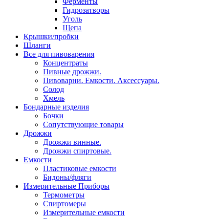
Ферменты
Гидрозатворы
Уголь
Щепа
Крышки/пробки
Шланги
Все для пивоварения
Концентраты
Пивные дрожжи.
Пивоварни. Емкости. Аксессуары.
Солод
Хмель
Бондарные изделия
Бочки
Сопутствующие товары
Дрожжи
Дрожжи винные.
Дрожжи спиртовые.
Емкости
Пластиковые емкости
Бидоны/фляги
Измерительные Приборы
Термометры
Спиртомеры
Измерительные емкости