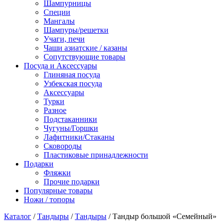
Шампурницы
Специи
Мангалы
Шампуры/решетки
Учаги, печи
Чаши азиатские / казаны
Сопутствующие товары
Посуда и Аксессуары
Глиняная посуда
Узбекская посуда
Аксессуары
Турки
Разное
Подстаканники
Чугуны/Горшки
Лафитники/Стаканы
Сковороды
Пластиковые принадлежности
Подарки
Фляжки
Прочие подарки
Популярные товары
Ножи / топоры
Каталог
/
Тандыры
/
Тандыры
/ Тандыр большой «Семейный»