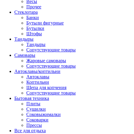
Весы
Прочее
Стеклотара
Банки
Бутыли фигурные
Бутылки
Штофы
Тандыры
Тандыры
Сопутствующие товары
Самовары
Жаровые самовары
Сопутствующие товары
Автоклавы/коптильни
Автоклавы
Коптильни
Щепа для копчения
Сопутствующие товары
Бытовая техника
Плиты
Сушилки
Соковыжималки
Соковарки
Прессы
Все для отдыха