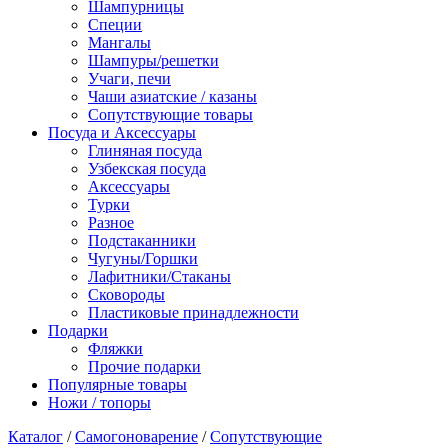
Шампурницы
Специи
Мангалы
Шампуры/решетки
Учаги, печи
Чаши азиатские / казаны
Сопутствующие товары
Посуда и Аксессуары
Глиняная посуда
Узбекская посуда
Аксессуары
Турки
Разное
Подстаканники
Чугуны/Горшки
Лафитники/Стаканы
Сковороды
Пластиковые принадлежности
Подарки
Фляжки
Прочие подарки
Популярные товары
Ножи / топоры
Каталог
/
Самогоноварение
/
Сопутствующие