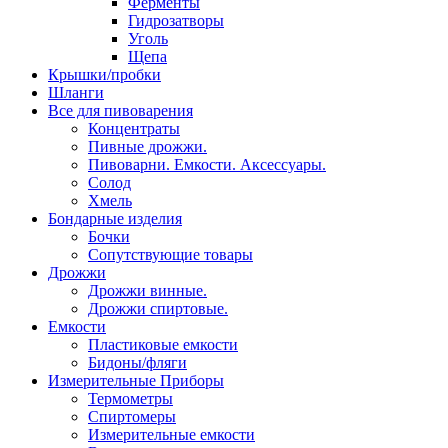
Ферменты
Гидрозатворы
Уголь
Щепа
Крышки/пробки
Шланги
Все для пивоварения
Концентраты
Пивные дрожжи.
Пивоварни. Емкости. Аксессуары.
Солод
Хмель
Бондарные изделия
Бочки
Сопутствующие товары
Дрожжи
Дрожжи винные.
Дрожжи спиртовые.
Емкости
Пластиковые емкости
Бидоны/фляги
Измерительные Приборы
Термометры
Спиртомеры
Измерительные емкости