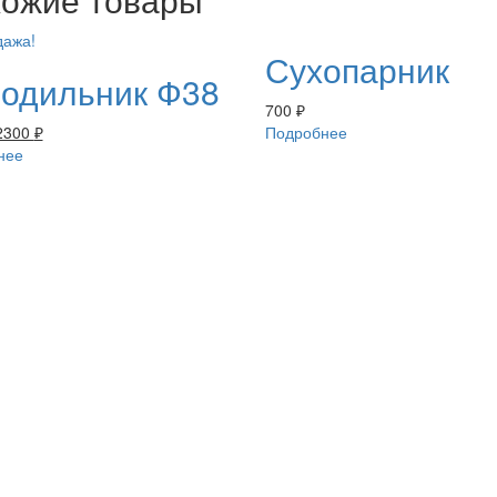
дажа!
Сухопарник
одильник Ф38
700
₽
2300
₽
Подробнее
нее