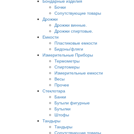
Бондарные изделия
Бочки
Сопутствующие товары
Дрожжи
Дрожжи винные.
Дрожжи спиртовые.
Емкости
Пластиковые емкости
Бидоны/фляги
Измерительные Приборы
Термометры
Спиртомеры
Измерительные емкости
Весы
Прочее
Стеклотара
Банки
Бутыли фигурные
Бутылки
Штофы
Тандыры
Тандыры
Сопутствующие товары