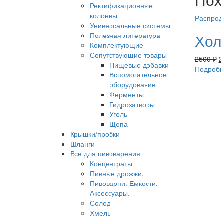
Ректификационные
колонны
Распро
Универсальные системы
Полезная литература
Хол
Комплектующие
Сопутствующие товары
2500
₽
Пищевые добавки
Подроб
Вспомогательное
оборудование
Ферменты
Гидрозатворы
Уголь
Щепа
Крышки/пробки
Шланги
Все для пивоварения
Концентраты
Пивные дрожжи.
Пивоварни. Емкости.
Аксессуары.
Солод
Хмель