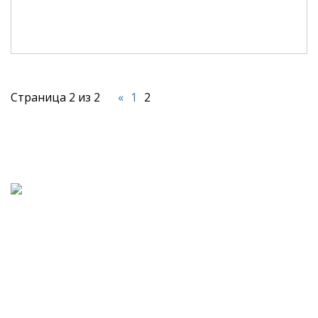
Страница 2 из 2
«
1
2
© 2026, СЕТЬ МАГАЗИНОВ "
САМОдел
"
Самогонные аппараты в Костроме
+7 (962) 186-02-38
,
samodel-servis@mail.ru
Создание сайта:
ТекМедиа