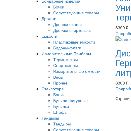
Бондарные изделия
Уни
Бочки
Сопутствующие товары
тер
Дрожжи
Дрожжи винные.
8399
₽
Дрожжи спиртовые.
Подроб
Емкости
Пластиковые емкости
Бидоны/фляги
Дис
Измерительные Приборы
Гер
Термометры
Спиртомеры
лит
Измерительные емкости
Весы
Прочее
8300
₽
Стеклотара
Подроб
Банки
Страниц
Бутыли фигурные
Бутылки
Штофы
Тандыры
Тандыры
Сопутствующие товары