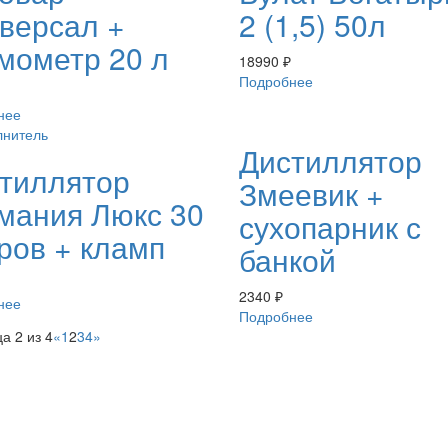
версал +
2 (1,5) 50л
мометр 20 л
18990
₽
Подробнее
нее
Дистиллятор
тиллятор
Змеевик +
мания Люкс 30
сухопарник с
ров + кламп
банкой
2340
₽
нее
Подробнее
а 2 из 4
«
1
2
3
4
»