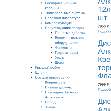
Алк
Ректификационные
12л
колонны
Универсальные системы
шт
Полезная литература
Комплектующие
7950
₽
Сопутствующие товары
Подроб
Пищевые добавки
Вспомогательное
Дис
оборудование
Ферменты
Алк
Гидрозатворы
Кре
Уголь
Щепа
тер
Крышки/пробки
Шланги
Фл
Все для пивоварения
Концентраты
7999
₽
Пивные дрожжи.
Подроб
Пивоварни. Емкости.
Аксессуары.
Дис
Солод
Алк
Хмель