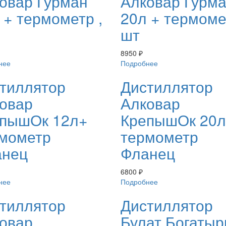
овар Гурман
Алковар Гурм
 + термометр ,
20л + термоме
шт
8950
₽
нее
Подробнее
тиллятор
Дистиллятор
овар
Алковар
пышОк 12л+
КрепышОк 20
мометр
термометр
анец
Фланец
6800
₽
нее
Подробнее
тиллятор
Дистиллятор
овар
Булат Богаты