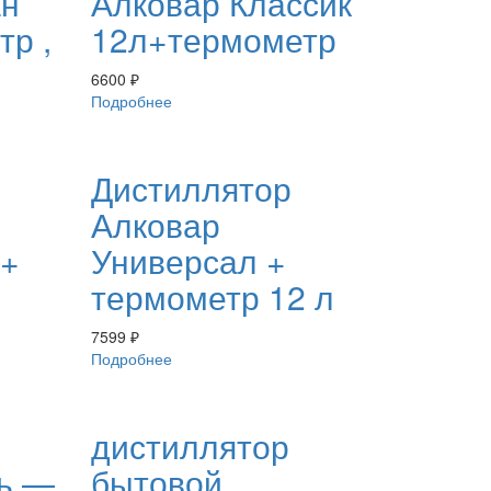
ан
Алковар Классик
тр ,
12л+термометр
6600
₽
Подробнее
Дистиллятор
Алковар
л+
Универсал +
термометр 12 л
7599
₽
Подробнее
дистиллятор
рь —
бытовой