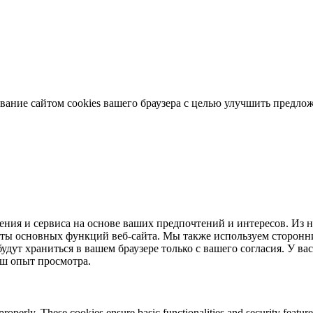
ование сайтом cookies вашего браузера с целью улучшить предло
ения и сервиса на основе ваших предпочтений и интересов. Из 
боты основных функций веб-сайта. Мы также используем сторонн
будут храниться в вашем браузере только с вашего согласия. У вас
аш опыт просмотра.
 properly. These cookies ensure basic functionalities and security featu