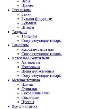
Весы
Прочее
Стеклотара
Банки
Бутыли фигурные
Бутылки
Штофы
Тандыры
Тандыры
Сопутствующие товары
Самовары
Жаровые самовары
Сопутствующие товары
Автоклавы/коптильни
Автоклавы
Коптильни
Щепа для копчения
Сопутствующие товары
Бытовая техника
Плиты
Сушилки
Соковыжималки
Соковарки
Прессы
Все для отдыха