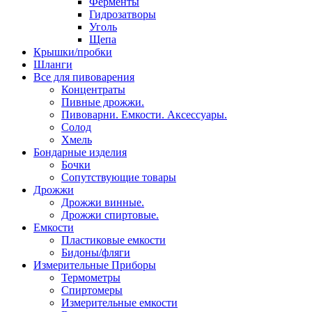
Ферменты
Гидрозатворы
Уголь
Щепа
Крышки/пробки
Шланги
Все для пивоварения
Концентраты
Пивные дрожжи.
Пивоварни. Емкости. Аксессуары.
Солод
Хмель
Бондарные изделия
Бочки
Сопутствующие товары
Дрожжи
Дрожжи винные.
Дрожжи спиртовые.
Емкости
Пластиковые емкости
Бидоны/фляги
Измерительные Приборы
Термометры
Спиртомеры
Измерительные емкости