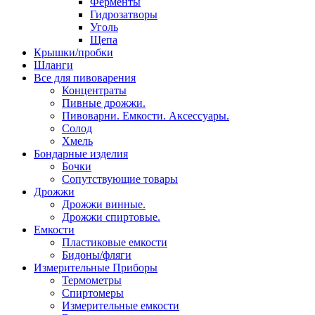
Ферменты
Гидрозатворы
Уголь
Щепа
Крышки/пробки
Шланги
Все для пивоварения
Концентраты
Пивные дрожжи.
Пивоварни. Емкости. Аксессуары.
Солод
Хмель
Бондарные изделия
Бочки
Сопутствующие товары
Дрожжи
Дрожжи винные.
Дрожжи спиртовые.
Емкости
Пластиковые емкости
Бидоны/фляги
Измерительные Приборы
Термометры
Спиртомеры
Измерительные емкости