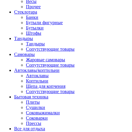
Весы
Прочее
Стеклотара
Банки
Бутыли фигурные
Бутылки
Штофы
Тандыры
Тандыры
Сопутствующие товары
Самовары
Жаровые самовары
Сопутствующие товары
Автоклавы/коптильни
Автоклавы
Коптильни
Щепа для копчения
Сопутствующие товары
Бытовая техника
Плиты
Сушилки
Соковыжималки
Соковарки
Прессы
Все для отдыха