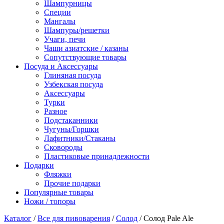
Шампурницы
Специи
Мангалы
Шампуры/решетки
Учаги, печи
Чаши азиатские / казаны
Сопутствующие товары
Посуда и Аксессуары
Глиняная посуда
Узбекская посуда
Аксессуары
Турки
Разное
Подстаканники
Чугуны/Горшки
Лафитники/Стаканы
Сковороды
Пластиковые принадлежности
Подарки
Фляжки
Прочие подарки
Популярные товары
Ножи / топоры
Каталог
/
Все для пивоварения
/
Солод
/ Солод Pale Ale