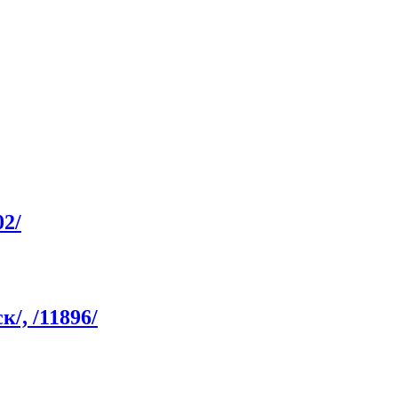
02/
/, /11896/