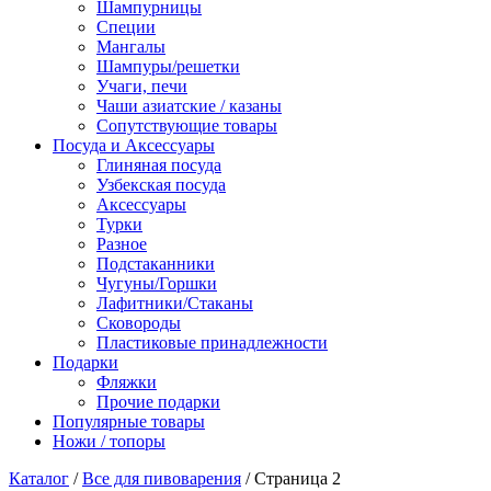
Шампурницы
Специи
Мангалы
Шампуры/решетки
Учаги, печи
Чаши азиатские / казаны
Сопутствующие товары
Посуда и Аксессуары
Глиняная посуда
Узбекская посуда
Аксессуары
Турки
Разное
Подстаканники
Чугуны/Горшки
Лафитники/Стаканы
Сковороды
Пластиковые принадлежности
Подарки
Фляжки
Прочие подарки
Популярные товары
Ножи / топоры
Каталог
/
Все для пивоварения
/ Страница 2