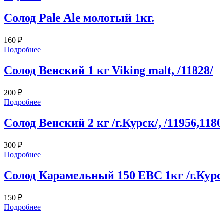
Солод Pale Ale молотый 1кг.
160
₽
Подробнее
Солод Венский 1 кг Viking malt, /11828/
200
₽
Подробнее
Солод Венский 2 кг /г.Курск/, /11956,118
300
₽
Подробнее
Солод Карамельный 150 EBC 1кг /г.Курск
150
₽
Подробнее