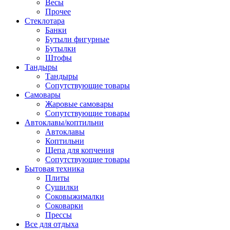
Весы
Прочее
Стеклотара
Банки
Бутыли фигурные
Бутылки
Штофы
Тандыры
Тандыры
Сопутствующие товары
Самовары
Жаровые самовары
Сопутствующие товары
Автоклавы/коптильни
Автоклавы
Коптильни
Щепа для копчения
Сопутствующие товары
Бытовая техника
Плиты
Сушилки
Соковыжималки
Соковарки
Прессы
Все для отдыха