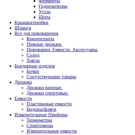
Ферменты
Гидрозатворы
Уголь
Щепа
Крышки/пробки
Шланги
Все для пивоварения
Концентраты
Пивные дрожжи.
Пивоварни. Емкости. Аксессуары.
Солод
Хмель
Бондарные изделия
Бочки
Сопутствующие товары
Дрожжи
Дрожжи винные.
Дрожжи спиртовые.
Емкости
Пластиковые емкости
Бидоны/фляги
Измерительные Приборы
Термометры
Спиртомеры
Измерительные емкости